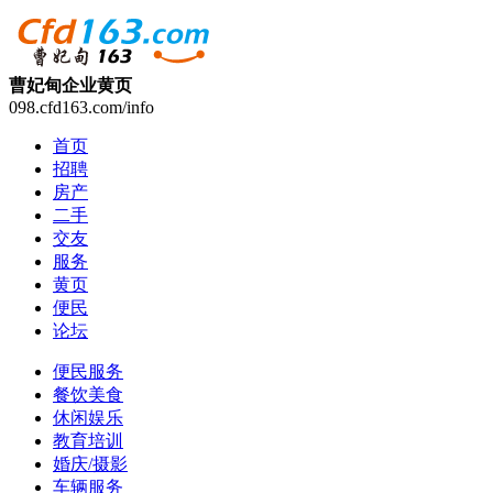
曹妃甸企业黄页
098.cfd163.com/info
首页
招聘
房产
二手
交友
服务
黄页
便民
论坛
便民服务
餐饮美食
休闲娱乐
教育培训
婚庆/摄影
车辆服务