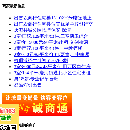
商家最新信息
出售农商行住宅楼131.02平米赠送地上
出售农商行住宅楼位置优越学校银行交
唐海县城公园招聘保安,保洁
3室/面议/129平米/出售,三室两卫综合
2室/年15000元/90平米/出租,文创街两
3室/面议/106平米/出售一中教师楼
2室/750元/82平米/年租,两室,二中家属
斡通派招生引资了2026.8版
3室/8000元/84.48平米/油田西区自住房
3室/134平米/唐海镇通北小区住宅出租
男/35岁/专业铲车替班
易酷焊机出售
您可能感兴趣的商户