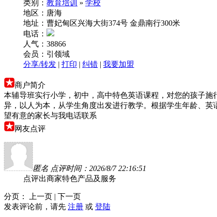
类别：
教育培训
»
学校
地区：唐海
地址：曹妃甸区兴海大街374号 金鼎南行300米
电话：
人气：38866
会员：引领域
分享/转发
|
打印
|
纠错
|
我要加盟
商户简介
本辅导班实行小学，初中，高中特色英语课程，对您的孩子施
异，以人为本，从学生角度出发进行教学。根据学生年龄、英
望有意的家长与我电话联系
网友点评
匿名 点评时间：2026/8/7 22:16:51
点评出商家特色产品及服务
分页： 上一页 | 下一页
发表评论前，请先
注册
或
登陆