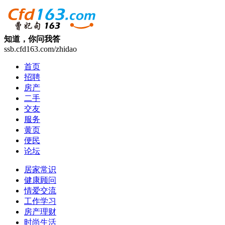
知道，你问我答
ssb.cfd163.com/zhidao
首页
招聘
房产
二手
交友
服务
黄页
便民
论坛
居家常识
健康顾问
情爱交流
工作学习
房产理财
时尚生活