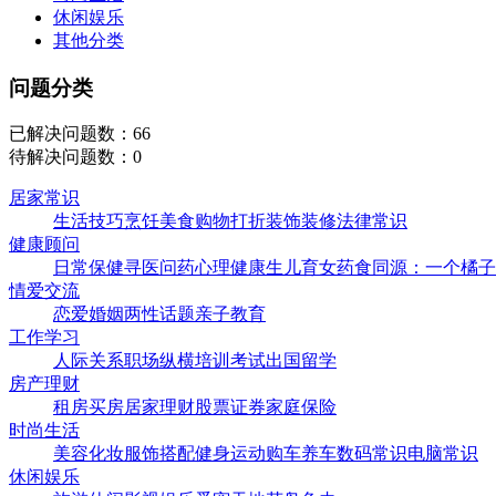
休闲娱乐
其他分类
问题分类
已解决问题数：66
待解决问题数：0
居家常识
生活技巧
烹饪美食
购物打折
装饰装修
法律常识
健康顾问
日常保健
寻医问药
心理健康
生儿育女
药食同源：一个橘子=
情爱交流
恋爱婚姻
两性话题
亲子教育
工作学习
人际关系
职场纵横
培训考试
出国留学
房产理财
租房买房
居家理财
股票证券
家庭保险
时尚生活
美容化妆
服饰搭配
健身运动
购车养车
数码常识
电脑常识
休闲娱乐