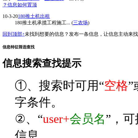
？信息如何置顶
10-3-20
180推土机出租
180推土机承揽工程施工... (
三农场
)
回到顶部↑
未找到想要的信息？发布一条信息，让信息主动来
信息特征筛选查找
信息搜索查找提示
①、搜索时可用“
空格
”
字条件。
②、“
user+
会员名
”，
信息。