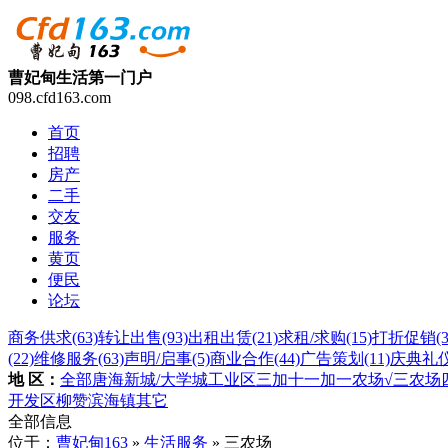
曹妃甸生活第一门户
098.cfd163.com
首页
招聘
房产
二手
交友
服务
黄页
便民
论坛
商务供求
(63)
转让出售
(93)
出租出赁
(21)
求租/求购
(15)
打折促销
(
(22)
维修服务
(63)
声明/启事
(5)
商业合作
(44)
广告策划
(11)
庆典礼
地 区：
全部
唐海
新城/大学城
工业区
三加
十一加
一农场
√三农场
开发区
柳赞
滨海镇
其它
全部信息
位于：
曹妃甸163
»
生活服务
» 三农场