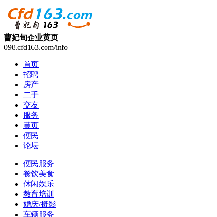
曹妃甸企业黄页
098.cfd163.com/info
首页
招聘
房产
二手
交友
服务
黄页
便民
论坛
便民服务
餐饮美食
休闲娱乐
教育培训
婚庆/摄影
车辆服务