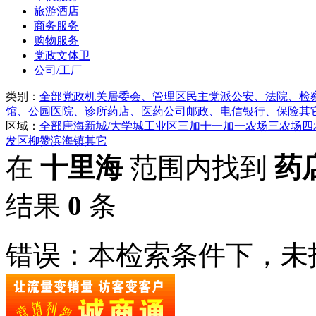
旅游酒店
商务服务
购物服务
党政文体卫
公司/工厂
类别：
全部
党政机关
居委会、管理区
民主党派
公安、法院、检
馆、公园
医院、诊所
药店、医药公司
邮政、电信
银行、保险
其
区域：
全部
唐海
新城/大学城
工业区
三加
十一加
一农场
三农场
四
发区
柳赞
滨海镇
其它
在
十里海
范围内找到
药
结果
0
条
错误：本检索条件下，未