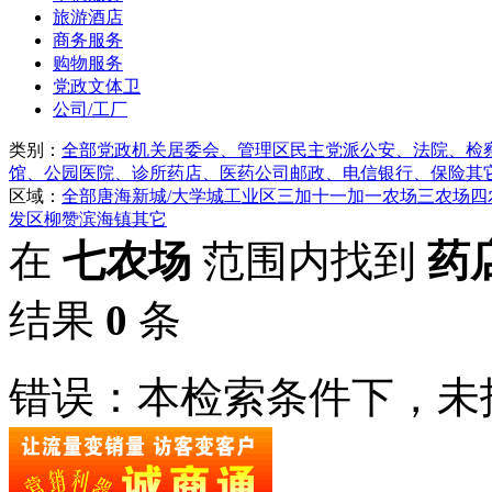
旅游酒店
商务服务
购物服务
党政文体卫
公司/工厂
类别：
全部
党政机关
居委会、管理区
民主党派
公安、法院、检
馆、公园
医院、诊所
药店、医药公司
邮政、电信
银行、保险
其
区域：
全部
唐海
新城/大学城
工业区
三加
十一加
一农场
三农场
四
发区
柳赞
滨海镇
其它
在
七农场
范围内找到
药
结果
0
条
错误：本检索条件下，未