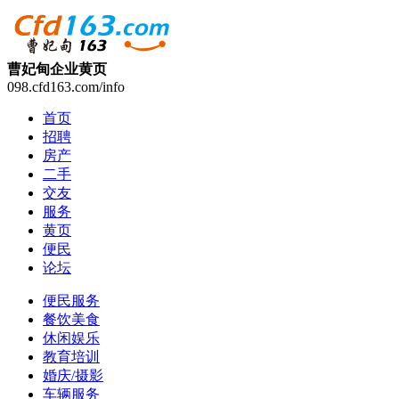
曹妃甸企业黄页
098.cfd163.com/info
首页
招聘
房产
二手
交友
服务
黄页
便民
论坛
便民服务
餐饮美食
休闲娱乐
教育培训
婚庆/摄影
车辆服务